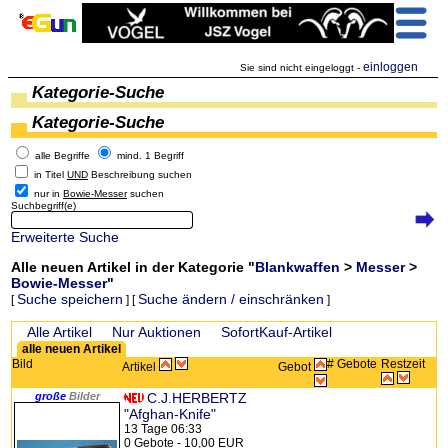
einloggen
Sie sind nicht eingeloggt -
Kategorie-Suche
Kategorie-Suche
alle Begriffe
mind. 1 Begriff
in Titel
UND
Beschreibung suchen
nur in
Bowie-Messer
suchen
Suchbegriff(e)
Erweiterte Suche
Alle neuen Artikel in der Kategorie "
Blankwaffen
>
Messer
>
Bowie-Messer
"
Suche speichern
Suche ändern / einschränken
[
] [
]
Zeige:
Alle Artikel
Nur Auktionen
SofortKauf-Artikel
alle neuen Artikel
Bild
# Gebote
Restzeit
Artikel
Gebot
große
Bilder
C.J.HERBERTZ
"Afghan-Knife"
13 Tage 06:33
0 Gebote - 10,00 EUR