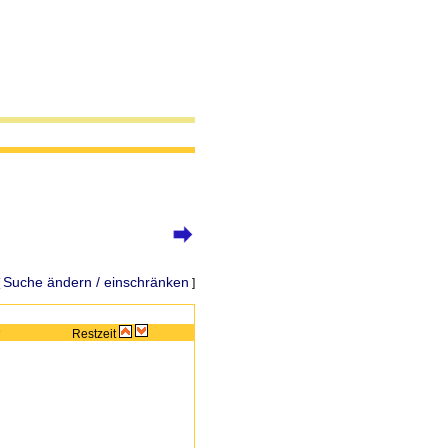
Suche ändern / einschränken
[
]
e
Restzeit