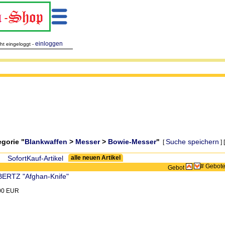
einloggen
cht eingeloggt -
egorie "
Blankwaffen
>
Messer
>
Bowie-Messer
"
Suche speichern
[
] 
Zeige:
SofortKauf-Artikel
alle neuen Artikel
# Gebot
Gebot
ERTZ "Afghan-Knife"
,00 EUR