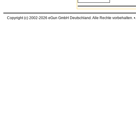
Copyright (c) 2002-2026 eGun GmbH Deutschland. Alle Rechte vorbehalten. 
request time: 0.004161 sec - runtime: 0.035366 sec