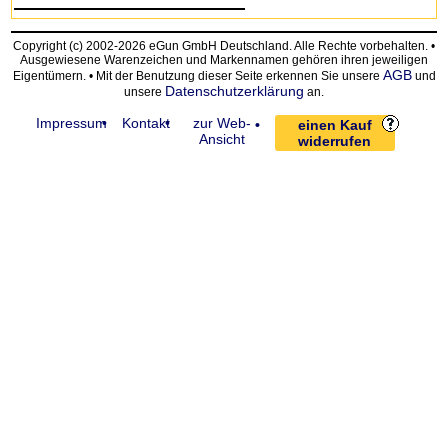
Copyright (c) 2002-2026 eGun GmbH Deutschland. Alle Rechte vorbehalten. •
Ausgewiesene Warenzeichen und Markennamen gehören ihren jeweiligen
AGB
Eigentümern. • Mit der Benutzung dieser Seite erkennen Sie unsere
und
Datenschutzerklärung
unsere
an.
Impressum
Kontakt
zur Web-
einen Kauf
Ansicht
widerrufen
request time: 0.004012 sec - runtime: 0.025316 sec