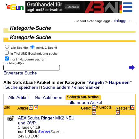
einloggen
Sie sind nicht eingeloggt -
Kategorie-Suche
Kategorie-Suche
alle Begriffe
mind. 1 Begriff
in Titel
UND
Beschreibung suchen
nur in
Harpunen
suchen
Suchbegriff(e)
Erweiterte Suche
Alle Sofortkauf-Artikel in der Kategorie "
Angeln
>
Harpunen
"
Suche speichern
Suche ändern / einschränken
[
] [
]
Zeige:
Alle Artikel
Nur Auktionen
SofortKauf-Artikel
alle neuen Artikel
Bild
# Gebote
Artikel
Gebot
Restzeit
AEA Scuba Ringer MK2 NEU
und OVP
1 Tage 04:19
nur 1 Stück
-
249,00 EUR