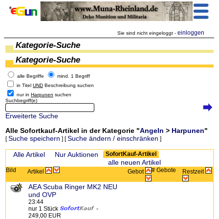
einloggen
Sie sind nicht eingeloggt -
Kategorie-Suche
Kategorie-Suche
alle Begriffe
mind. 1 Begriff
in Titel
UND
Beschreibung suchen
nur in
Harpunen
suchen
Suchbegriff(e)
Erweiterte Suche
Alle Sofortkauf-Artikel in der Kategorie "
Angeln
>
Harpunen
"
Suche speichern
Suche ändern / einschränken
[
] [
]
Zeige:
Alle Artikel
Nur Auktionen
SofortKauf-Artikel
alle neuen Artikel
Bild
# Gebote
Artikel
Gebot
Restzeit
AEA Scuba Ringer MK2 NEU
und OVP
23:44
nur 1 Stück
-
249,00 EUR