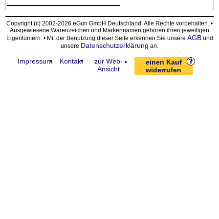
Copyright (c) 2002-2026 eGun GmbH Deutschland. Alle Rechte vorbehalten. •
Ausgewiesene Warenzeichen und Markennamen gehören ihren jeweiligen
AGB
Eigentümern. • Mit der Benutzung dieser Seite erkennen Sie unsere
und
Datenschutzerklärung
unsere
an.
Impressum
Kontakt
zur Web-
einen Kauf
Ansicht
widerrufen
request time: 0.004063 sec - runtime: 0.039491 sec