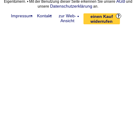
AGB
Eigentümern. • Mit der Benutzung dieser Seite erkennen Sie unsere
und
Datenschutzerklärung
unsere
an.
Impressum
Kontakt
zur Web-
einen Kauf
Ansicht
widerrufen
request time: 0.004460 sec - runtime: 0.037010 sec