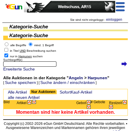
einloggen
Sie sind nicht eingeloggt -
Kategorie-Suche
Kategorie-Suche
alle Begriffe
mind. 1 Begriff
in Titel
UND
Beschreibung suchen
nur in
Harpunen
suchen
Suchbegriff(e)
Erweiterte Suche
Alle Auktionen in der Kategorie "
Angeln
>
Harpunen
"
Suche speichern
Suche ändern / einschränken
[
] [
]
Zeige:
Alle Artikel
Nur Auktionen
SofortKauf-Artikel
alle neuen Artikel
Bild
# Gebote
Artikel
Gebot
Restzeit
Momentan sind hier keine Artikel vorhanden.
Copyright (c) 2002-2026 eGun GmbH Deutschland. Alle Rechte vorbehalten. •
Ausgewiesene Warenzeichen und Markennamen gehören ihren jeweiligen