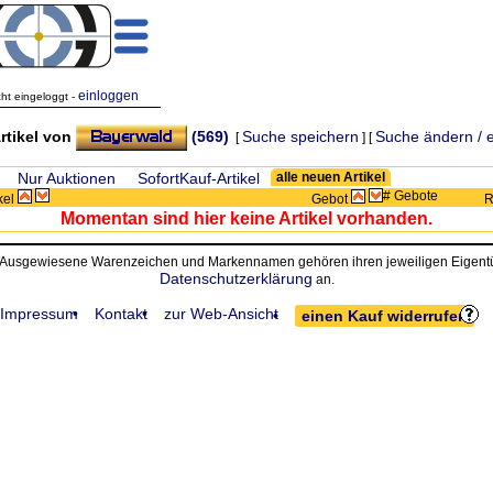
einloggen
cht eingeloggt -
rtikel von
(569)
Suche speichern
Suche ändern / 
[
] [
Zeige:
Nur Auktionen
SofortKauf-Artikel
alle neuen Artikel
# Gebote
ikel
Gebot
R
Momentan sind hier keine Artikel vorhanden.
• Ausgewiesene Warenzeichen und Markennamen gehören ihren jeweiligen Eigentüm
Datenschutzerklärung
an.
Impressum
Kontakt
zur Web-Ansicht
einen Kauf widerrufen