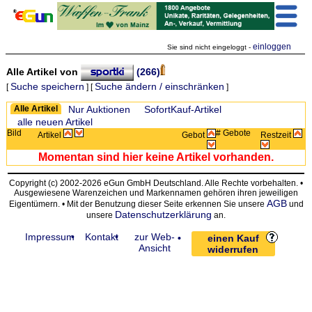
einloggen
Sie sind nicht eingeloggt -
Alle Artikel von
(266)
Suche speichern
Suche ändern / einschränken
[
] [
]
Zeige:
Alle Artikel
Nur Auktionen
SofortKauf-Artikel
alle neuen Artikel
Bild
# Gebote
Artikel
Gebot
Restzeit
Momentan sind hier keine Artikel vorhanden.
Copyright (c) 2002-2026 eGun GmbH Deutschland. Alle Rechte vorbehalten. •
Ausgewiesene Warenzeichen und Markennamen gehören ihren jeweiligen
AGB
Eigentümern. • Mit der Benutzung dieser Seite erkennen Sie unsere
und
Datenschutzerklärung
unsere
an.
Impressum
Kontakt
zur Web-
einen Kauf
Ansicht
widerrufen
request time: 0.004467 sec - runtime: 0.039944 sec