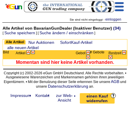
einloggen
Sie sind nicht eingeloggt -
Alle Artikel von BavarianGunDealer (Inaktiver Benutzer)
(34)
Suche speichern
Suche ändern / einschränken
[
] [
]
Zeige:
Alle Artikel
Nur Auktionen
SofortKauf-Artikel
alle neuen Artikel
Bild
# Gebote
Artikel
Gebot
Restzeit
Momentan sind hier keine Artikel vorhanden.
Copyright (c) 2002-2026 eGun GmbH Deutschland. Alle Rechte vorbehalten. •
Ausgewiesene Warenzeichen und Markennamen gehören ihren jeweiligen
AGB
Eigentümern. • Mit der Benutzung dieser Seite erkennen Sie unsere
und
Datenschutzerklärung
unsere
an.
Impressum
Kontakt
zur Web-
einen Kauf
Ansicht
widerrufen
request time: 0.004305 sec - runtime: 0.018804 sec