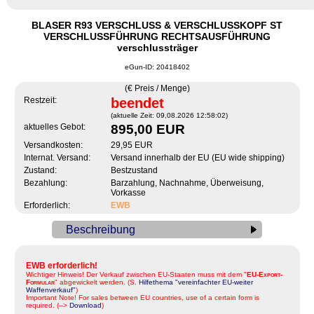
BLASER R93 VERSCHLUSS & VERSCHLUSSKOPF ST
VERSCHLUSSFÜHRUNG RECHTSAUSFÜHRUNG
verschlussträger
eGun-ID: 20418402
(€ Preis / Menge)
Restzeit:
beendet
(aktuelle Zeit: 09,08.2026 12:58:02)
aktuelles Gebot:
895,00 EUR
Versandkosten:
29,95 EUR
Internat. Versand:
Versand innerhalb der EU (EU wide shipping)
Zustand:
Bestzustand
Bezahlung:
Barzahlung, Nachnahme, Überweisung,
Vorkasse
Erforderlich:
EWB
Beschreibung
EWB erforderlich!
Wichtiger Hinweis! Der Verkauf zwischen EU-Staaten muss mit dem "
EU-Export-
Formular
" abgewickelt werden. (S.
Hilfethema "vereinfachter EU-weiter
Waffenverkauf"
)
Important Note! For sales between EU countries, use of a certain form is
required. (-->
Download
)