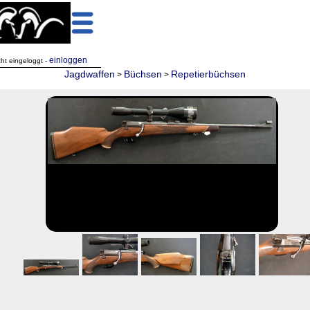
einloggen
cht eingeloggt -
Jagdwaffen
Büchsen
Repetierbüchsen
>
>