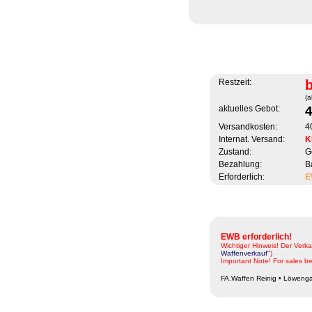
Restzeit:
(a
aktuelles Gebot:
Versandkosten:
4
Internat. Versand:
K
Zustand:
G
Bezahlung:
B
Erforderlich:
E
EWB erforderlich!
Wichtiger Hinweis! Der Verk
Waffenverkauf"
)
Important Note! For sales be
FA.Waffen Reinig • Löwenga