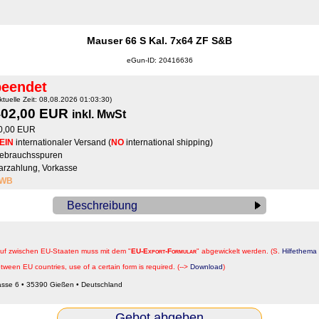
Mauser 66 S Kal. 7x64 ZF S&B
eGun-ID: 20416636
beendet
ktuelle Zeit: 08,08.2026 01:03:30)
402,00 EUR
inkl. MwSt
0,00 EUR
EIN
internationaler Versand (
NO
international shipping)
ebrauchsspuren
arzahlung, Vorkasse
WB
Beschreibung
auf zwischen EU-Staaten muss mit dem "
EU-Export-Formular
" abgewickelt werden. (S.
Hilfethema 
tween EU countries, use of a certain form is required. (-->
Download
)
sse 6 • 35390 Gießen • Deutschland
Gebot abgeben