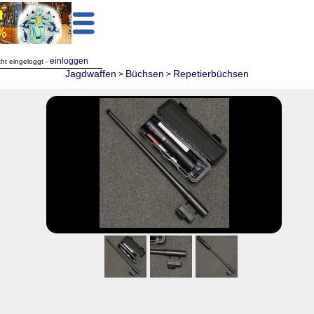
einloggen
cht eingeloggt -
Jagdwaffen
Büchsen
Repetierbüchsen
>
>