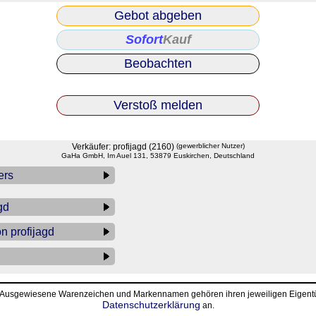
Gebot abgeben
Sofort
Kauf
Beobachten
Verstoß melden
Verkäufer: profijagd (2160)
(gewerblicher Nutzer)
GaHa GmbH, Im Auel 131, 53879 Euskirchen, Deutschland
ers
gd
on profijagd
• Ausgewiesene Warenzeichen und Markennamen gehören ihren jeweiligen Eigentüm
Datenschutzerklärung
an.