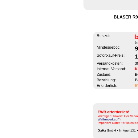
BLASER R9
Restzeit:
(a
Mindesgebot:
Sofortkauf-Preis:
1
Versandkosten:
3
Internat. Versand:
K
Zustand:
B
Bezahlung:
B
Erforderlich:
E
EWB erforderlich!
Wichtiger Hinweis! Der Verk
Waffenverkauf"
)
Important Note! For sales be
GaHa GmbH • Im Auel 131 •