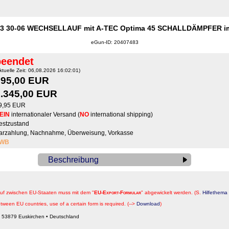
3 30-06 WECHSELLAUF mit A-TEC Optima 45 SCHALLDÄMPFER im
eGun-ID: 20407483
beendet
ktuelle Zeit: 06,08.2026 16:02:01)
995,00 EUR
.345,00 EUR
9,95 EUR
EIN
internationaler Versand (
NO
international shipping)
estzustand
arzahlung, Nachnahme, Überweisung, Vorkasse
WB
Beschreibung
auf zwischen EU-Staaten muss mit dem "
EU-Export-Formular
" abgewickelt werden. (S.
Hilfethema 
tween EU countries, use of a certain form is required. (-->
Download
)
 53879 Euskirchen • Deutschland