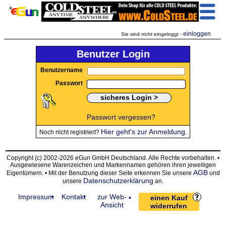
einloggen
Sie sind nicht eingeloggt -
Benutzer Login
Benutzername
Passwort
Passwort vergessen?
Hier geht's zur Anmeldung.
Noch nicht registriert?
Copyright (c) 2002-2026 eGun GmbH Deutschland. Alle Rechte vorbehalten. •
Ausgewiesene Warenzeichen und Markennamen gehören ihren jeweiligen
AGB
Eigentümern. • Mit der Benutzung dieser Seite erkennen Sie unsere
und
Datenschutzerklärung
unsere
an.
Impressum
Kontakt
zur Web-
einen Kauf
Ansicht
widerrufen
request time: 0.004347 sec - runtime: 0.016380 sec