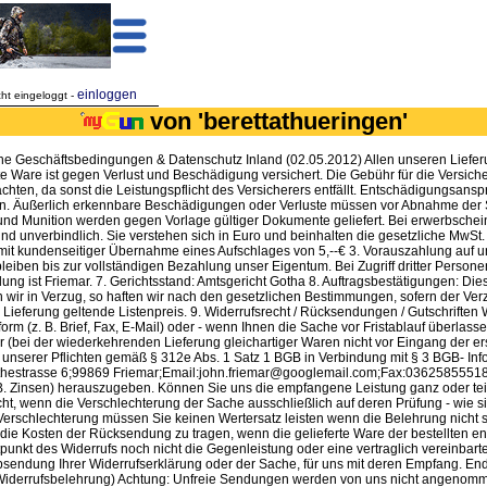
einloggen
cht eingeloggt -
von 'berettathueringen'
eine Geschäftsbedingungen & Datenschutz Inland (02.05.2012) Allen unseren Liefe
andte Ware ist gegen Verlust und Beschädigung versichert. Die Gebühr für die Vers
chten, da sonst die Leistungspflicht des Versicherers entfällt. Entschädigungsan
rden. Äußerlich erkennbare Beschädigungen oder Verluste müssen vor Abnahme de
nd Munition werden gegen Vorlage gültiger Dokumente geliefert. Bei erwerbscheinf
end und unverbindlich. Sie verstehen sich in Euro und beinhalten die gesetzliche M
mit kundenseitiger Übernahme eines Aufschlages von 5,--€ 3. Vorauszahlung auf u
ben bis zur vollständigen Bezahlung unser Eigentum. Bei Zugriff dritter Personen au
ahlung ist Friemar. 7. Gerichtsstand: Amtsgericht Gotha 8. Auftragsbestätigungen: D
en wir in Verzug, so haften wir nach den gesetzlichen Bestimmungen, sofern der Ver
Lieferung geltende Listenpreis. 9. Widerrufsrecht / Rücksendungen / Gutschriften 
 (z. B. Brief, Fax, E-Mail) oder - wenn Ihnen die Sache vor Fristablauf überlass
(bei der wiederkehrenden Lieferung gleichartiger Waren nicht vor Eingang der erste
unserer Pflichten gemäß § 312e Abs. 1 Satz 1 BGB in Verbindung mit § 3 BGB- Info
oethestrasse 6;99869 Friemar;Email:john.friemar@googlemail.com;Fax:03625855518. 
Zinsen) herauszugeben. Können Sie uns die empfangene Leistung ganz oder teil
nicht, wenn die Verschlechterung der Sache ausschließlich auf deren Prüfung - wie
hlechterung müssen Sie keinen Wertersatz leisten wenn die Belehrung nicht spät
ie Kosten der Rücksendung zu tragen, wenn die gelieferte Ware der bestellten e
punkt des Widerrufs noch nicht die Gegenleistung oder eine vertraglich vereinbart
r Absendung Ihrer Widerrufserklärung oder der Sache, für uns mit deren Empfang. 
ne Widerrufsbelehrung) Achtung: Unfreie Sendungen werden von uns nicht angenomm