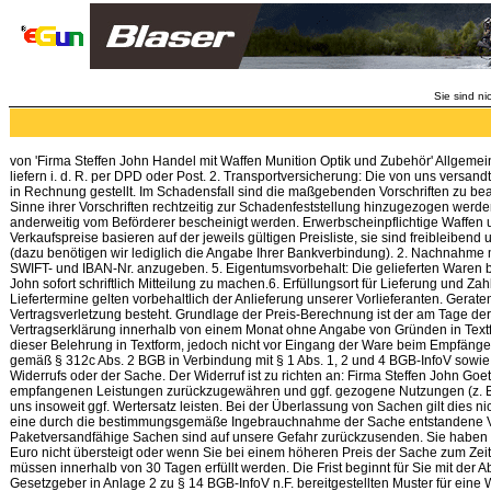
Sie sind ni
von 'Firma Steffen John Handel mit Waffen Munition Optik und Zubehör' Allgem
liefern i. d. R. per DPD oder Post. 2. Transportversicherung: Die von uns vers
in Rechnung gestellt. Im Schadensfall sind die maßgebenden Vorschriften zu bea
Sinne ihrer Vorschriften rechtzeitig zur Schadenfeststellung hinzugezogen we
anderweitig vom Beförderer bescheinigt werden. Erwerbscheinpflichtige Waffen u
Verkaufspreise basieren auf der jeweils gültigen Preisliste, sie sind freibleib
(dazu benötigen wir lediglich die Angabe Ihrer Bankverbindung). 2. Nachnahme 
SWIFT- und IBAN-Nr. anzugeben. 5. Eigentumsvorbehalt: Die gelieferten Waren blei
John sofort schriftlich Mitteilung zu machen.6. Erfüllungsort für Lieferung und Z
Liefertermine gelten vorbehaltlich der Anlieferung unserer Vorlieferanten. Gerat
Vertragsverletzung besteht. Grundlage der Preis-Berechnung ist der am Tage der 
Vertragserklärung innerhalb von einem Monat ohne Angabe von Gründen in Textform
dieser Belehrung in Textform, jedoch nicht vor Eingang der Ware beim Empfänger 
gemäß § 312c Abs. 2 BGB in Verbindung mit § 1 Abs. 1, 2 und 4 BGB-InfoV sowie 
Widerrufs oder der Sache. Der Widerruf ist zu richten an: Firma Steffen John G
empfangenen Leistungen zurückzugewähren und ggf. gezogene Nutzungen (z. B. 
uns insoweit ggf. Wertersatz leisten. Bei der Überlassung von Sachen gilt dies 
eine durch die bestimmungsgemäße Ingebrauchnahme der Sache entstandene Versc
Paketversandfähige Sachen sind auf unsere Gefahr zurückzusenden. Sie haben d
Euro nicht übersteigt oder wenn Sie bei einem höheren Preis der Sache zum Zeit
müssen innerhalb von 30 Tagen erfüllt werden. Die Frist beginnt für Sie mit de
Gesetzgeber in Anlage 2 zu § 14 BGB-InfoV n.F. bereitgestellten Muster für ei