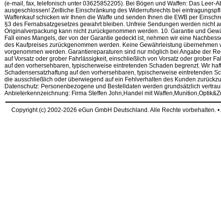
(e-mail, fax, telefonisch unter 03625852205). Bei Bögen und Waffen: Das Leer-
ausgeschlossen! Zeitliche Einschränkung des Widerrufsrechts bei eintragungsp
Waffenkauf schicken wir Ihnen die Waffe und senden Ihnen die EWB per Einschr
§3 des Fernabsatzgesetzes gewahrt bleiben. Unfreie Sendungen werden nicht a
Originalverpackung kann nicht zurückgenommen werden. 10. Garantie und Gewähr
Fall eines Mangels, der von der Garantie gedeckt ist, nehmen wir eine Nachbe
des Kaufpreises zurückgenommen werden. Keine Gewährleistung übernehmen wir f
vorgenommen werden. Garantiereparaturen sind nur möglich bei Angabe der Re
auf Vorsatz oder grober Fahrlässigkeit, einschließlich von Vorsatz oder grober F
auf den vorhersehbaren, typischerweise eintretenden Schaden begrenzt. Wir hafte
Schadensersatzhaftung auf den vorhersehbaren, typischerweise eintretenden Sch
die ausschließlich oder überwiegend auf ein Fehlverhalten des Kunden zurückzu
Datenschutz: Personenbezogene und Bestelldaten werden grundsätzlich vertrauli
Anbieterkennzeichnung: Firma Steffen John,Handel mit Waffen,Munition,Optik&
Copyright (c) 2002-2026 eGun GmbH Deutschland. Alle Rechte vorbehalten. 
request time: 0.003921 sec - runtime: 0.008623 sec