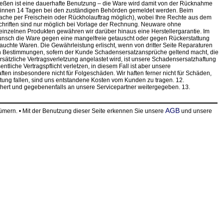
hießen ist eine dauerhafte Benutzung – die Ware wird damit von der Rücknahme
r binnen 14 Tagen bei den zuständigen Behörden gemeldet werden. Beim
ache per Freischein oder Rückholauftrag möglich), wobei Ihre Rechte aus dem
hriften sind nur möglich bei Vorlage der Rechnung. Neuware ohne
inzelnen Produkten gewähren wir darüber hinaus eine Herstellergarantie. Im
wunsch die Ware gegen eine mangelfreie getauscht oder gegen Rückerstattung
chte Waren. Die Gewährleistung erlischt, wenn von dritter Seite Reparaturen
n Bestimmungen, sofern der Kunde Schadensersatzansprüche geltend macht, die
orsätzliche Vertragsverletzung angelastet wird, ist unsere Schadensersatzhaftung
liche Vertragspflicht verletzen, in diesem Fall ist aber unsere
en insbesondere nicht für Folgeschäden. Wir haften ferner nicht für Schäden,
tung fallen, sind uns entstandene Kosten vom Kunden zu tragen. 12.
chert und gegebenenfalls an unsere Servicepartner weitergegeben. 13.
AGB
ern. • Mit der Benutzung dieser Seite erkennen Sie unsere
und unsere