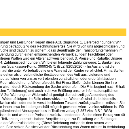
rungen und Leistungen liegen diese AGB zugrunde. 1. Lieferbedingungen: Wir
icherung beträgt 0,2 % des Rechnungswertes. Sie wird von uns abgeschlossen und
sprüche sind dadurch zu sichern, dass Beauftragte der Transportunternehmen im
r Sendung durch einen entsprechenden Vermerk auf dem Frachtbrief oder
reien Waffen wird ein Altersnachweis benötigt. 3. Preise und Rabatte: Unsere
wSt. 4. Zahlungsbedingungen: Wir bieten folgende Zahlungswege: 1. Bankeinzug
nser Sparkassen-Konto: 300034571 (BLZ: 82052020). - Im Ausland ist die
f die unter Vorbehalt gelieferte Ware ist der Käufer verpflichtet, Firma Steffen
iese gelten als unverbindliche Bestätigungen des Auftrags. Lieferung und
zug auf einer von uns zu vertretenden vorsätzlichen oder grob fahrlässigen
Widerrufsbelehrung: Widerrufsrecht: Bei Firma Steffen John können Sie Ihre
en wird - durch Rücksendung der Sache widerrufen. Die Frist beginnt nach Erhalt
n Teillieferung) und auch nicht vor Erfüllung unserer Informationspflichten
V. Zur Wahrung der Widerrufsfrist genügt die rechtzeitige Absendung des
Widerrufsfolgen: Im Falle eines wirksamen Widerrufs sind die beiderseits
weise nicht oder nur in verschlechtertem Zustand zurückgewähren, müssen Sie
 sie Ihnen etwa im Ladengeschäft möglich gewesen wäre - zurückzuführen ist. Für
estens bei Vertragsschluss in Textform vorlag (§ 357 Abs. 3 S.1 BGB)
ntspricht und wenn der Preis der zurückzusendenden Sache einen Betrag von 40
e Teilzahlung erbracht haben. Verpflichtungen zur Erstattung von Zahlungen
Ende der Widerrufsbelehrung (Diese Belehrung entspricht dem neuen vom
en. Bitte setzen Sie sich vor der Rücksendung von Waren mit uns in Verbindung