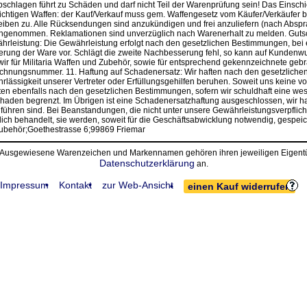
Abschlagen führt zu Schäden und darf nicht Teil der Warenprüfung sein! Das Einsc
flichtigen Waffen: der Kauf/Verkauf muss gem. Waffengesetz vom Käufer/Verkäufe
eiben zu. Alle Rücksendungen sind anzukündigen und frei anzuliefern (nach Abspr
ngenommen. Reklamationen sind unverzüglich nach Warenerhalt zu melden. Gutsc
leistung: Die Gewährleistung erfolgt nach den gesetzlichen Bestimmungen, bei e
sserung der Ware vor. Schlägt die zweite Nachbesserung fehl, so kann auf Kunden
ür Militaria Waffen und Zubehör, sowie für entsprechend gekennzeichnete gebrau
chnungsnummer. 11. Haftung auf Schadenersatz: Wir haften nach den gesetzliche
ahrlässigkeit unserer Vertreter oder Erfüllungsgehilfen beruhen. Soweit uns keine v
n ebenfalls nach den gesetzlichen Bestimmungen, sofern wir schuldhaft eine wesent
aden begrenzt. Im Übrigen ist eine Schadenersatzhaftung ausgeschlossen, wir haft
führen sind. Bei Beanstandungen, die nicht unter unsere Gewährleistungsverpflich
ch behandelt, sie werden, soweit für die Geschäftsabwicklung notwendig, gespei
Zubehör;Goethestrasse 6;99869 Friemar
• Ausgewiesene Warenzeichen und Markennamen gehören ihren jeweiligen Eigentüm
Datenschutzerklärung
an.
Impressum
Kontakt
zur Web-Ansicht
einen Kauf widerrufen