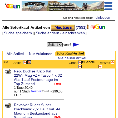
einloggen
Sie sind nicht eingeloggt -
Alle Sofortkauf-Artikel von
(7551)
Suche speichern
Suche ändern / einschränken
[
] [
]
von 6
Zeige:
Alle Artikel
Nur Auktionen
SofortKauf-Artikel
alle neuen Artikel
Bild
# Gebote
Artikel
Gebot
Restzeit
Rep. Büchse Krico Kal
22WinMag +ZF Tasco 4 x 32
Abs 1 auf Festmontage im
Top Zustand
1 Tage 20:40
nur 1 Stück
- 299,00
EUR
Revolver Ruger Super
Blackhawk 7,5" Lauf Kal .44
Magnum Bestzustand aus
Sammlung