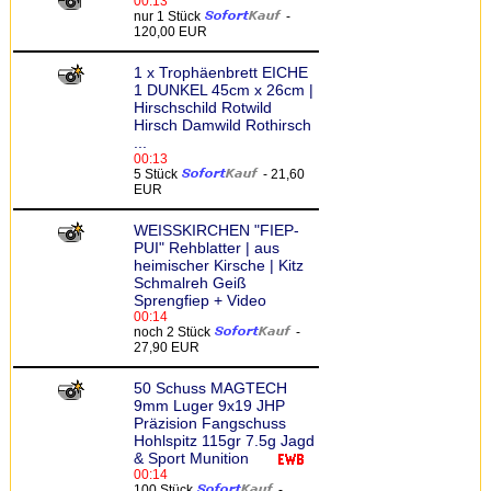
00:13
nur 1 Stück
-
120,00 EUR
1 x Trophäenbrett EICHE
1 DUNKEL 45cm x 26cm |
Hirschschild Rotwild
Hirsch Damwild Rothirsch
...
00:13
5 Stück
- 21,60
EUR
WEISSKIRCHEN "FIEP-
PUI" Rehblatter | aus
heimischer Kirsche | Kitz
Schmalreh Geiß
Sprengfiep + Video
00:14
noch 2 Stück
-
27,90 EUR
50 Schuss MAGTECH
9mm Luger 9x19 JHP
Präzision Fangschuss
Hohlspitz 115gr 7.5g Jagd
& Sport Munition
00:14
100 Stück
-