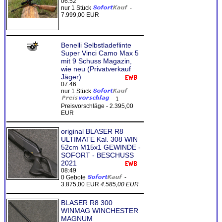
06:52
nur 1 Stück
-
7.999,00 EUR
Benelli Selbstladeflinte
Super Vinci Camo Max 5
mit 9 Schuss Magazin,
wie neu (Privatverkauf
Jäger)
07:46
nur 1 Stück
1
Preisvorschläge - 2.395,00
EUR
original BLASER R8
ULTIMATE Kal. 308 WIN
52cm M15x1 GEWINDE -
SOFORT - BESCHUSS
2021
08:49
0 Gebote
-
3.875,00 EUR
4.585,00 EUR
BLASER R8 300
WINMAG WINCHESTER
MAGNUM