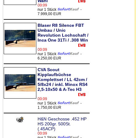
Wahl
00:09
nur 1 Stück
-
7.999,00 EUR
Blaser R8 Silence FBT
Umbau / Unic
Revolution Lochschaft /
Inca One 31Ti / .308 Win
00:09
nur 1 Stück
-
6.250,00 EUR
CVA Scout
Kipplaufbüchse
Komplettset / LL 42cm /
5/8x24 / inkl. Minox RS4
2,5-10x50 & A-Tec H3
00:09
nur 1 Stück
-
1.750,00 EUR
H&N Geschosse .452 HP
HS 200gr. 500St.
(.45ACP)
00:09
nur 1 Stück
-