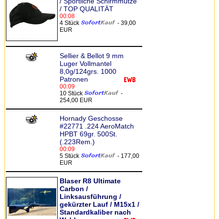
/ Sportliche Schirmmütze
/ TOP QUALITÄT
00:08
4 Stück
- 39,00
EUR
Sellier & Bellot 9 mm
Luger Vollmantel
8,0g/124grs. 1000
Patronen
00:09
10 Stück
-
254,00 EUR
Hornady Geschosse
#22771 .224 AeroMatch
HPBT 69gr. 500St.
(.223Rem.)
00:09
5 Stück
- 177,00
EUR
Blaser R8 Ultimate
Carbon /
Linksausführung /
gekürzter Lauf / M15x1 /
Standardkaliber nach