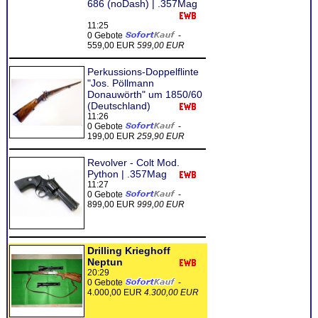
686 (noDash) | .357Mag
11:25
0 Gebote
-
559,00 EUR
599,00 EUR
Perkussions-Doppelflinte
"Jos. Pöllmann
Donauwörth" um 1850/60
(Deutschland)
11:26
0 Gebote
-
199,00 EUR
259,90 EUR
Revolver - Colt Mod.
Python | .357Mag
11:27
0 Gebote
-
899,00 EUR
999,00 EUR
Drilling Krieghoff
Neptun
20:29
0 Gebote
-
4.000,00 EUR
4.300,00 EUR