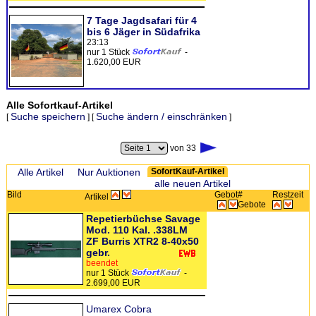
7 Tage Jagdsafari für 4
bis 6 Jäger in Südafrika
23:13
nur 1 Stück
-
1.620,00 EUR
Alle Sofortkauf-Artikel
Suche speichern
Suche ändern / einschränken
[
] [
]
von 33
Zeige:
Alle Artikel
Nur Auktionen
SofortKauf-Artikel
alle neuen Artikel
Bild
Gebot
#
Restzeit
Artikel
Gebote
Repetierbüchse Savage
Mod. 110 Kal. .338LM
ZF Burris XTR2 8-40x50
gebr.
beendet
nur 1 Stück
-
2.699,00 EUR
Umarex Cobra