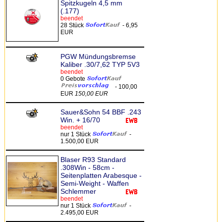
Spitzkugeln 4,5 mm
(.177)
beendet
28 Stück
- 6,95
EUR
PGW Mündungsbremse
Kaliber .30/7,62 TYP 5V3
beendet
0 Gebote
- 100,00
EUR
150,00 EUR
Sauer&Sohn 54 BBF .243
Win. + 16/70
beendet
nur 1 Stück
-
1.500,00 EUR
Blaser R93 Standard
.308Win - 58cm -
Seitenplatten Arabesque -
Semi-Weight - Waffen
Schlemmer
beendet
nur 1 Stück
-
2.495,00 EUR