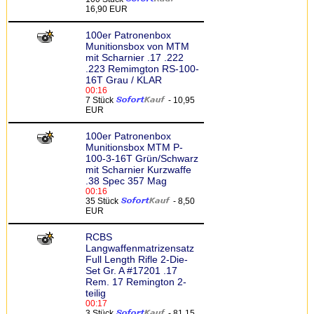
16,90 EUR
100er Patronenbox
Munitionsbox von MTM
mit Scharnier .17 .222
.223 Remimgton RS-100-
16T Grau / KLAR
00:16
7 Stück
- 10,95
EUR
100er Patronenbox
Munitionsbox MTM P-
100-3-16T Grün/Schwarz
mit Scharnier Kurzwaffe
.38 Spec 357 Mag
00:16
35 Stück
- 8,50
EUR
RCBS
Langwaffenmatrizensatz
Full Length Rifle 2-Die-
Set Gr. A #17201 .17
Rem. 17 Remington 2-
teilig
00:17
3 Stück
- 81,15