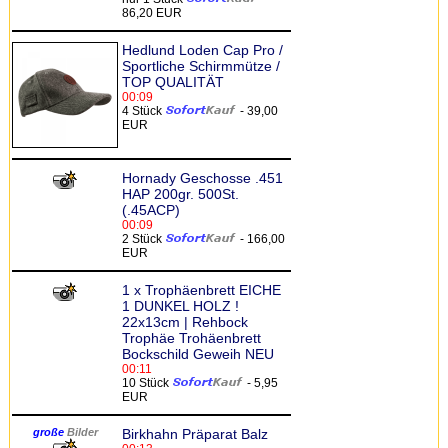
86,20 EUR
Hedlund Loden Cap Pro /
Sportliche Schirmmütze /
TOP QUALITÄT
00:09
4 Stück
- 39,00
EUR
Hornady Geschosse .451
HAP 200gr. 500St.
(.45ACP)
00:09
2 Stück
- 166,00
EUR
1 x Trophäenbrett EICHE
1 DUNKEL HOLZ !
22x13cm | Rehbock
Trophäe Trohäenbrett
Bockschild Geweih NEU
00:11
10 Stück
- 5,95
EUR
große
Bilder
Birkhahn Präparat Balz