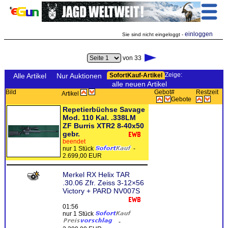
einloggen
Sie sind nicht eingeloggt -
von 33
Zeige:
Alle Artikel
Nur Auktionen
SofortKauf-Artikel
alle neuen Artikel
Bild
Gebot
#
Restzeit
Artikel
Gebote
Repetierbüchse Savage
Mod. 110 Kal. .338LM
ZF Burris XTR2 8-40x50
gebr.
beendet
nur 1 Stück
-
2.699,00 EUR
Merkel RX Helix TAR
.30.06 Zfr. Zeiss 3-12×56
Victory + PARD NV007S
01:56
nur 1 Stück
-