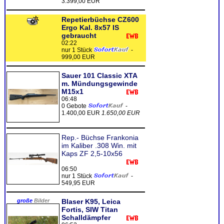
3.399,00 EUR
Repetierbüchse CZ600
Ergo Kal. 8x57 IS
gebraucht
02:22
nur 1 Stück
-
999,00 EUR
Sauer 101 Classic XTA
m. Mündungsgewinde
M15x1
06:48
0 Gebote
-
1.400,00 EUR
1.650,00 EUR
Rep.- Büchse Frankonia
im Kaliber .308 Win. mit
Kaps ZF 2,5-10x56
06:50
nur 1 Stück
-
549,95 EUR
große
Bilder
Blaser K95, Leica
Fortis, SIW Titan
Schalldämpfer