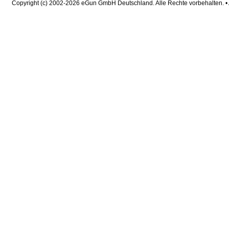
Copyright (c) 2002-2026 eGun GmbH Deutschland. Alle Rechte vorbehalten. 
request time: 0.003619 sec - runtime: 0.033755 sec