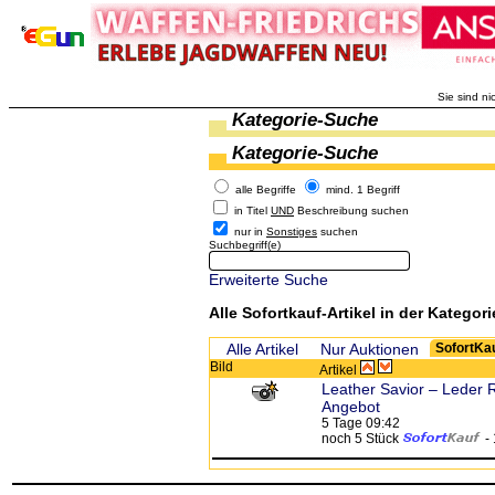
Sie sind ni
Kategorie-Suche
Kategorie-Suche
alle Begriffe
mind. 1 Begriff
in Titel
UND
Beschreibung suchen
nur in
Sonstiges
suchen
Suchbegriff(e)
Erweiterte Suche
Alle Sofortkauf-Artikel in der Kategori
Alle Artikel
Nur Auktionen
SofortKau
Bild
Artikel
Leather Savior – Leder R
Angebot
5 Tage 09:42
noch 5 Stück
-