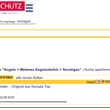
einloggen
cht eingeloggt -
e "
Angeln
>
Weiteres Angelzubehör
>
Sonstiges
"
Suche speicher
[
Zeige:
f-Artikel
alle neuen Artikel
# Ge
Gebot
etter – Original aus Kanada Top -
 16,00 EUR