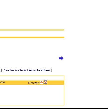
n
Suche ändern / einschränken
] [
]
bote
Restzeit