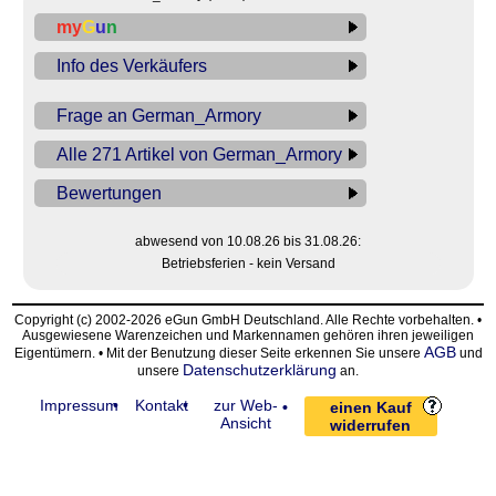
my
G
u
n
Info des Verkäufers
Frage an German_Armory
Alle 271 Artikel von German_Armory
Bewertungen
abwesend von 10.08.26 bis 31.08.26:
Betriebsferien - kein Versand
Copyright (c) 2002-2026 eGun GmbH Deutschland. Alle Rechte vorbehalten. •
Ausgewiesene Warenzeichen und Markennamen gehören ihren jeweiligen
AGB
Eigentümern. • Mit der Benutzung dieser Seite erkennen Sie unsere
und
Datenschutzerklärung
unsere
an.
Impressum
Kontakt
zur Web-
einen Kauf
Ansicht
widerrufen
request time: 0.005056 sec - runtime: 0.029988 sec