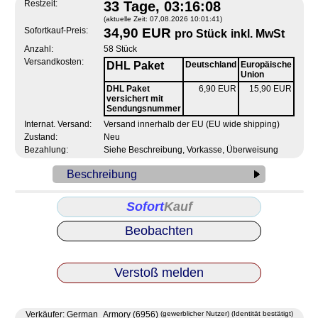
Restzeit:
33 Tage, 03:16:08
(aktuelle Zeit: 07,08.2026 10:01:41)
Sofortkauf-Preis:
34,90 EUR
pro Stück
inkl. MwSt
Anzahl:
58 Stück
Versandkosten:
DHL Paket
Deutschland
Europäische
Union
DHL Paket
6,90 EUR
15,90 EUR
versichert mit
Sendungsnummer
Internat. Versand:
Versand innerhalb der EU (EU wide shipping)
Zustand:
Neu
Bezahlung:
Siehe Beschreibung, Vorkasse, Überweisung
Beschreibung
Sofort
Kauf
Beobachten
Verstoß melden
Verkäufer: German_Armory (6956)
(gewerblicher Nutzer)
(Identität bestätigt)