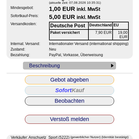
(aktuelle Zeit: 07,08.2026 10:35:31)
Mindesgebot:
1,00 EUR
inkl. MwSt
Sofortkauf-Preis:
5,00 EUR
inkl. MwSt
Versandkosten:
Deutsche Post
Deutschland
EU
Paket versichert
7,90 EUR
19,00
EUR
Internat. Versand:
Internationaler Versand (international shipping)
Zustand:
Neu
Bezahlung:
PayPal, Vorkasse, Überweisung
Beschreibung
Gebot abgeben
Sofort
Kauf
Beobachten
Verstoß melden
Verkäufer: Anschuetz_Sport (5222)
(gewerblicher Nutzer)
(Identität bestätigt)