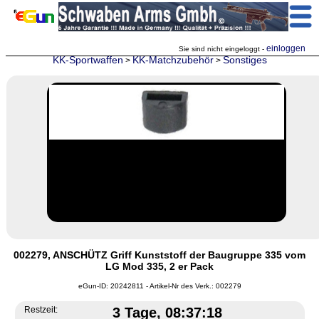
einloggen
Sie sind nicht eingeloggt -
KK-Sportwaffen
KK-Matchzubehör
Sonstiges
>
>
002279, ANSCHÜTZ Griff Kunststoff der Baugruppe 335 vom
LG Mod 335, 2 er Pack
eGun-ID: 20242811 - Artikel-Nr des Verk.: 002279
Restzeit:
3 Tage, 08:37:18